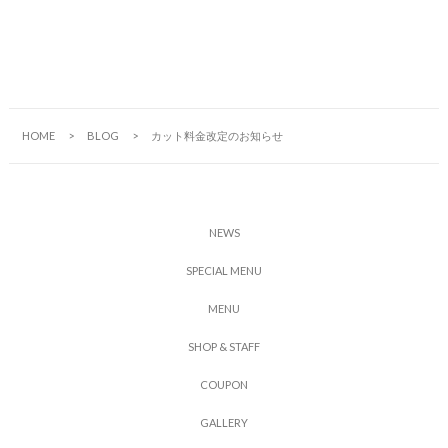
HOME
BLOG
カット料金改定のお知らせ
N
E
W
S
S
P
E
C
I
A
L
M
E
N
U
M
E
N
U
S
H
O
P
&
S
T
A
F
F
C
O
U
P
O
N
G
A
L
L
E
R
Y