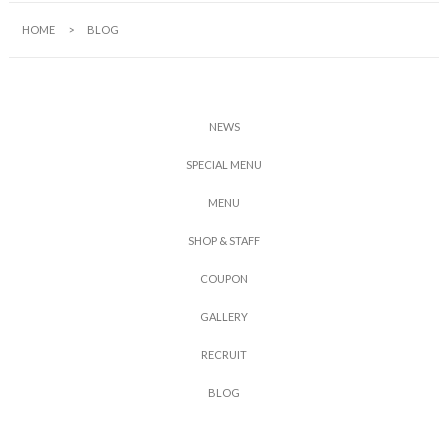
HOME
BLOG
N
E
W
S
S
P
E
C
I
A
L
M
E
N
U
M
E
N
U
S
H
O
P
&
S
T
A
F
F
C
O
U
P
O
N
G
A
L
L
E
R
Y
R
E
C
R
U
I
T
B
L
O
G